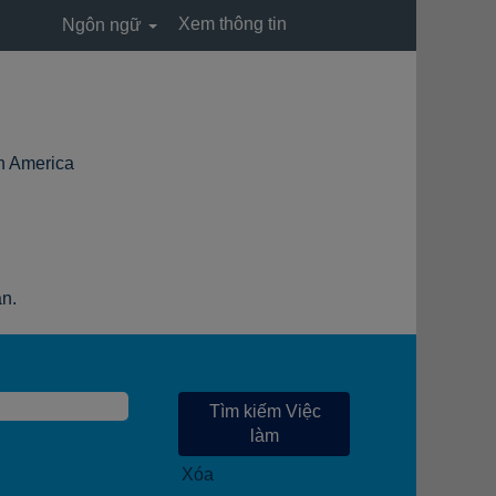
Xem thông tin
Ngôn ngữ
(trang
America
hiện
tại)
ạn.
Xóa