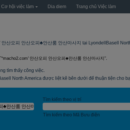
Cơ hội việc làm
Dia diem
Trang chủ Việc làm
 안산오피 안산오피♣안산룸 안산마사지 tại LyondellBasell North 
“macho2.com’ 안산오피 안산오피♣안산룸 안산마사지".
ng tìm thấy công việc.
Basell North America được liệt kê bên dưới để thuận tiện cho b
Tìm kiếm theo vị trí
Tìm kiếm theo Mã Bưu điện