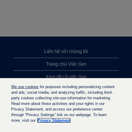
Liên hệ với chúng tôi
Trang chủ Việc làm
Xem tất cả việc làm
We use cookies
for purposes including personalizing content
Việc làm được tìm kiếm nhiều nhất
and ads; social media; and analyzing traffic, including third-
party cookies collecting site-use information for marketing.
Chính sách quyền riêng tư
Read more about those activities and your rights in our
Privacy Statement, and access our preference center
through “Privacy Settings” link on our webpage. To learn
more, visit our
Privacy Statement
M
M
M
ở
ở