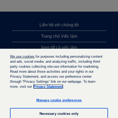
Liên hệ với chúng tôi
Trang chủ Việc làm
Xem tất cả việc làm
We use cookies
for purposes including personalizing content
Việc làm được tìm kiếm nhiều nhất
and ads; social media; and analyzing traffic, including third-
party cookies collecting site-use information for marketing.
Chính sách quyền riêng tư
Read more about those activities and your rights in our
Privacy Statement, and access our preference center
through “Privacy Settings” link on our webpage. To learn
more, visit our
Privacy Statement
M
M
M
ở
ở
ở
t
t
Manage cookie preferences
t
r
r
r
o
o
o
n
n
Necessary cookies only
n
g
g