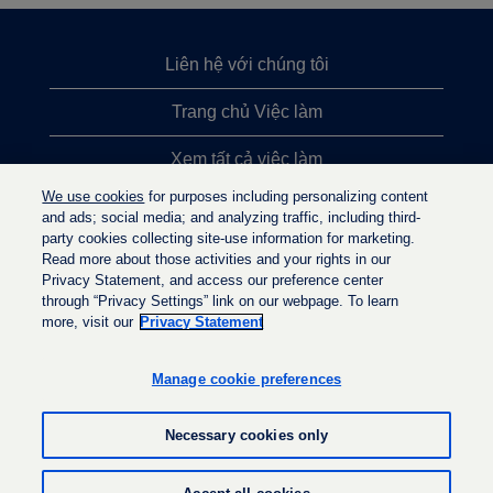
Liên hệ với chúng tôi
Trang chủ Việc làm
Xem tất cả việc làm
We use cookies
for purposes including personalizing content
Việc làm được tìm kiếm nhiều nhất
and ads; social media; and analyzing traffic, including third-
party cookies collecting site-use information for marketing.
Chính sách quyền riêng tư
Read more about those activities and your rights in our
Privacy Statement, and access our preference center
through “Privacy Settings” link on our webpage. To learn
more, visit our
Privacy Statement
M
M
M
ở
ở
ở
t
t
Manage cookie preferences
t
r
r
r
o
o
o
n
n
Necessary cookies only
n
g
g
g
t
t
t
h
h
© LyondellBasell Industries Holdings B.V. 2022
h