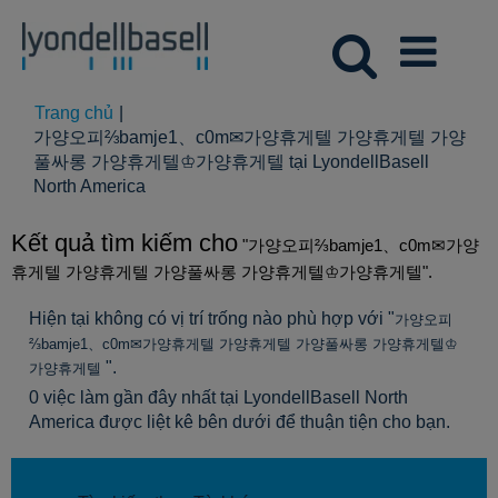
Trang chủ
|
가양오피⅔bamje1、c0m✉가양휴게텔 가양휴게텔 가양
풀싸롱 가양휴게텔♔가양휴게텔 tại LyondellBasell
(trang
North America
hiện
tại)
Kết quả tìm kiếm cho
"가양오피⅔bamje1、c0m✉가양
휴게텔 가양휴게텔 가양풀싸롱 가양휴게텔♔가양휴게텔".
Hiện tại không có vị trí trống nào phù hợp với "
가양오피
⅔bamje1、c0m✉가양휴게텔 가양휴게텔 가양풀싸롱 가양휴게텔♔
".
가양휴게텔
0 việc làm gần đây nhất tại LyondellBasell North
America được liệt kê bên dưới để thuận tiện cho bạn.