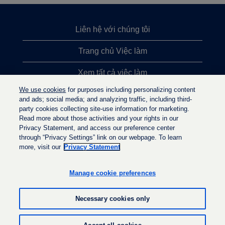
Liên hệ với chúng tôi
Trang chủ Việc làm
Xem tất cả việc làm
We use cookies
for purposes including personalizing content
Việc làm được tìm kiếm nhiều nhất
and ads; social media; and analyzing traffic, including third-
party cookies collecting site-use information for marketing.
Chính sách quyền riêng tư
Read more about those activities and your rights in our
Privacy Statement, and access our preference center
through “Privacy Settings” link on our webpage. To learn
more, visit our
Privacy Statement
M
M
M
ở
ở
ở
t
t
Manage cookie preferences
t
r
r
r
o
o
o
n
n
Necessary cookies only
n
g
g
g
t
t
t
h
h
© LyondellBasell Industries Holdings B.V. 2022
h