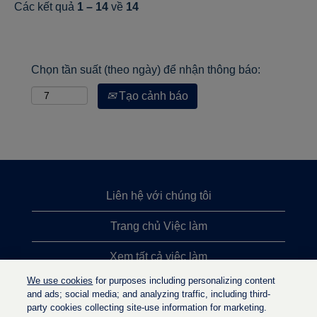
Các kết quả
1 – 14
về
14
Chọn tần suất (theo ngày) để nhận thông báo:
Tạo cảnh báo
Liên hệ với chúng tôi
Trang chủ Việc làm
Xem tất cả việc làm
We use cookies
for purposes including personalizing content
Việc làm được tìm kiếm nhiều nhất
and ads; social media; and analyzing traffic, including third-
party cookies collecting site-use information for marketing.