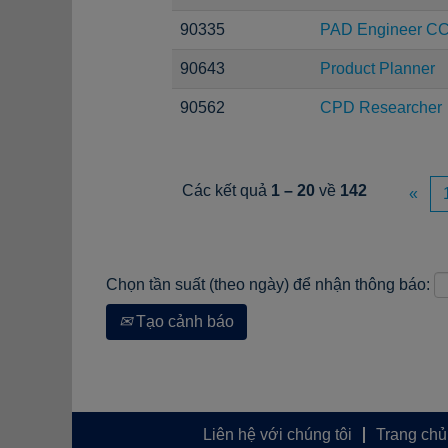
90335
PAD Engineer C
90643
Product Planner
90562
CPD Researcher
Các kết quả
1 – 20
về
142
«
Chọn tần suất (theo ngày) để nhận thông báo:
Tạo cảnh báo
Liên hệ với chúng tôi
Trang chủ