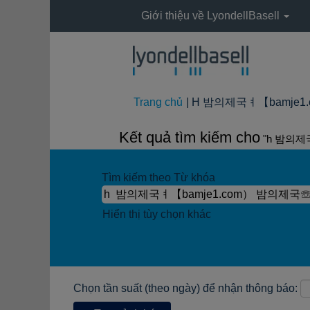
Giới thiệu về LyondellBasell
Trang chủ
|
H 밤의제국ㅕ【bamje1.c
Kết quả tìm kiếm cho
"h 밤의제
Tìm kiếm theo Từ khóa
Hiển thị tùy chọn khác
Chọn tần suất (theo ngày) để nhận thông báo: