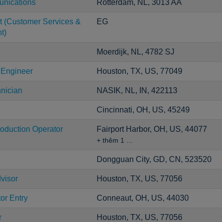
unications
Rotterdam, NL, 3013 AA
t (Customer Services &
EG
t)
Moerdijk, NL, 4782 SJ
 Engineer
Houston, TX, US, 77049
nician
NASIK, NL, IN, 422113
Cincinnati, OH, US, 45249
roduction Operator
Fairport Harbor, OH, US, 44077
+ thêm 1 …
Dongguan City, GD, CN, 523520
dvisor
Houston, TX, US, 77056
or Entry
Conneaut, OH, US, 44030
r
Houston, TX, US, 77056