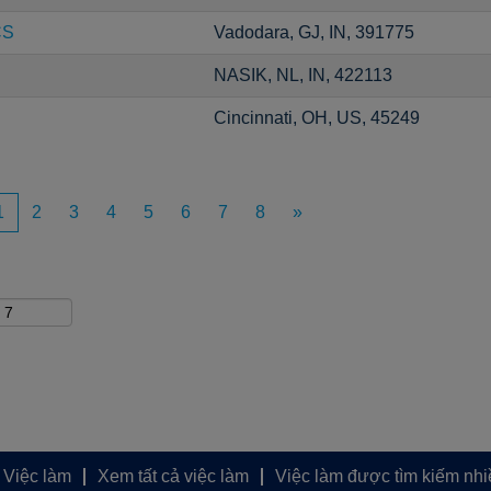
CS
Vadodara, GJ, IN, 391775
NASIK, NL, IN, 422113
Cincinnati, OH, US, 45249
1
2
3
4
5
6
7
8
»
 Việc làm
Xem tất cả việc làm
Việc làm được tìm kiếm nhi