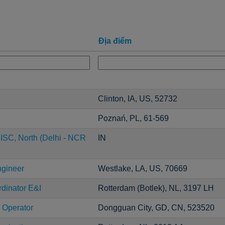
Địa điểm
Clinton, IA, US, 52732
Poznań, PL, 61-569
ISC, North (Delhi - NCR
IN
ngineer
Westlake, LA, US, 70669
dinator E&I
Rotterdam (Botlek), NL, 3197 LH
 Operator
Dongguan City, GD, CN, 523520