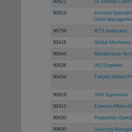
90421
Sr. Advisor Comm
90623
Account Specialis
Order Managemen
90759
IKT2 Inspecteur
90415
Global Machinery
90644
Maintenance Tech
90536
IAD Engineer
90434
Fairport Harbor P
90619
Shift Supervisor
90412
External Affairs A
90430
Production Operat
90830
Sourcing Manage