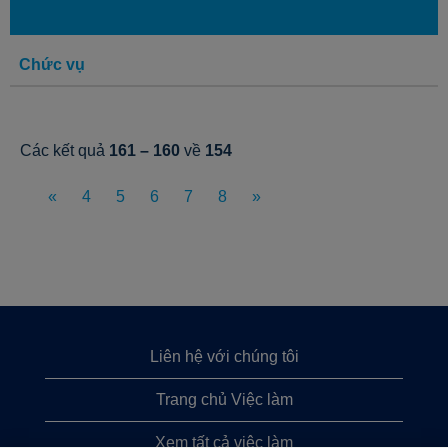
Chức vụ
Các kết quả
161 – 160
về
154
«
4
5
6
7
8
»
Liên hệ với chúng tôi
Trang chủ Việc làm
Xem tất cả việc làm