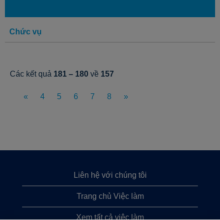
Chức vụ
Các kết quả
181 – 180
về
157
«
4
5
6
7
8
»
Liên hệ với chúng tôi
Trang chủ Việc làm
Xem tất cả việc làm