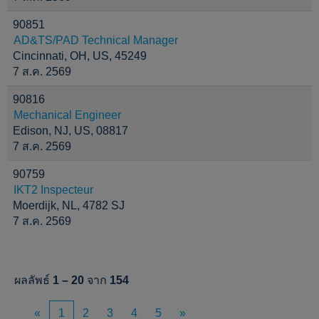
90851
AD&TS/PAD Technical Manager
Cincinnati, OH, US, 45249
7 ส.ค. 2569
90816
Mechanical Engineer
Edison, NJ, US, 08817
7 ส.ค. 2569
90759
IKT2 Inspecteur
Moerdijk, NL, 4782 SJ
7 ส.ค. 2569
ผลลัพธ์
1 – 20
จาก
154
«
1
2
3
4
5
»