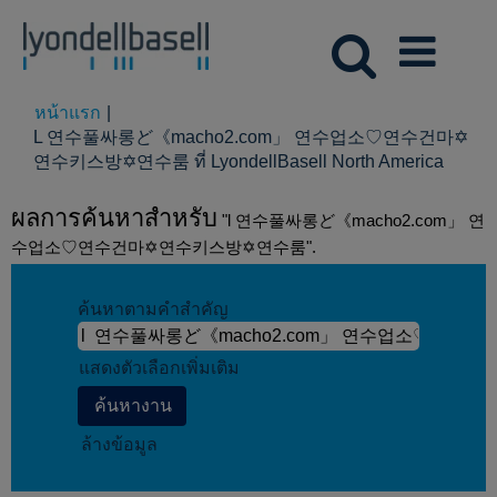
หน้าแรก
|
L 연수풀싸롱ど《macho2.com」 연수업소♡연수건마✡
(หน้า
연수키스방✡연수룸 ที่ LyondellBasell North America
ปัจจุบัน
ผลการค้นหาสำหรับ
"l 연수풀싸롱ど《macho2.com」 연
수업소♡연수건마✡연수키스방✡연수룸".
ค้นหาตามคำสำคัญ
แสดงตัวเลือกเพิ่มเติม
ล้างข้อมูล