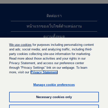
ติดต่อเรา
หน้าแรกของเว็บไซต์ตำแหน่งงาน
ดูงานทั้งหมด
We use cookies
for purposes including personalizing content
การค้นหาตำแหน่งงานยอดนิยม
and ads; social media; and analyzing traffic, including third-
party cookies collecting site-use information for marketing.
นโยบายความเป็นส่วนตัว
Read more about those activities and your rights in our
Privacy Statement, and access our preference center
through “Privacy Settings” link on our webpage. To learn
more, visit our
Privacy Statement
เ
เ
เ
ปิ
ปิ
ปิ
ด
ด
Manage cookie preferences
ด
ใ
ใ
ใ
น
น
น
แ
แ
Necessary cookies only
แ
ท็
ท็
ท็
บ
บ
บ
ใ
ใ