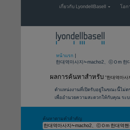
เกี่ยวกับ LyondellBasell
โอก
หน้าแรก
|
한대역마사지✁macho2、ⓒＯm 한대역핸
ผลการค้นหาสำหรับ
"한대역마사지
ตำแหน่งงานที่เปิดรับอยู่ในขณะนี้ไม่ตร
เพื่ออำนวยความสะดวกให้กับคุณ ระบบ
ค้นหาตามคำสำคัญ