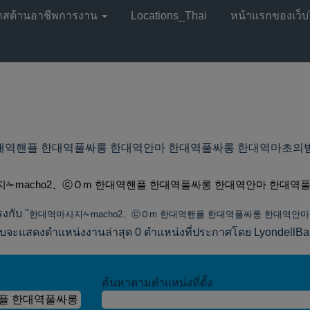
าสด้านอาชีพการงาน
Locations_Thai
หน้าแรกของเว็บ
플 한대역풀싸롱 한대역안마 한대역풀싸롱 한대역마초의밤 ที่ Lyonde
✁macho2、ⓒＯm 한대역핸플 한대역풀싸롱 한대역안마 한대역풀
งกับ "
한대역마사지✁macho2、ⓒＯm 한대역핸플 한대역풀싸롱 한대역안
จะแสดงตำแหน่งงานล่าสุด 0 ตำแหน่งที่ประกาศโดย LyondellBasel
ค้นหาตามตำแหน่งที่ตั้ง