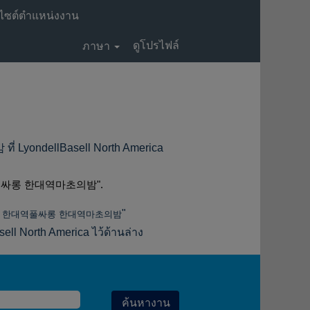
ไซต์ตำแหน่งงาน
ดูโปรไฟล์
ภาษา
(หน้า
llBasell North America
ปัจจุบัน)
싸롱 한대역마초의밤".
"
마 한대역풀싸롱 한대역마초의밤
l North America ไว้ด้านล่าง