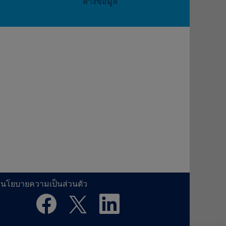
ล้างข้อมูล
นโยบายความเป็นส่วนตัว
เ
เ
เ
ปิ
ปิ
ปิ
ด
ด
ด
ใ
ใ
ใ