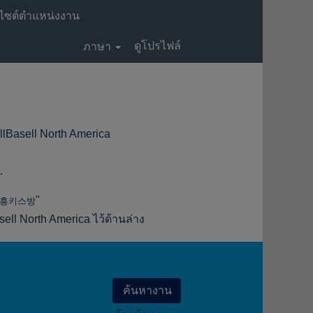
ไซต์ตำแหน่งงาน
ดูโปรไฟล์
ภาษา
(หน้า
ll North America
ปัจจุบัน)
.
"
시흥키스방
l North America ไว้ด้านล่าง