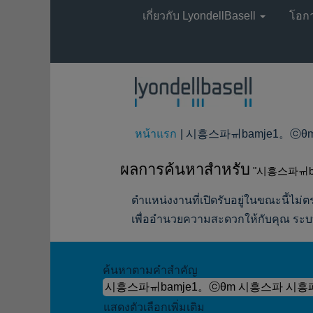
เกี่ยวกับ LyondellBasell
โอก
หน้าแรก
|
시흥스파ㆌbamje1。ⓒθm 시
ผลการค้นหาสำหรับ
"시흥스파ㆌb
ตำแหน่งงานที่เปิดรับอยู่ในขณะนี้ไม่ตร
เพื่ออำนวยความสะดวกให้กับคุณ ระบบ
ค้นหาตามคำสำคัญ
แสดงตัวเลือกเพิ่มเติม