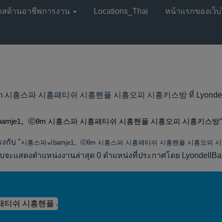
าสด้านอาชีพการงาน
Locations_Thai
หน้าแรกของเว็บ
흥스파 시흥패티쉬 시흥핸플 시흥오피 시흥키스방 ที่ LyondellBase
amje1。ⓒθm 시흥스파 시흥패티쉬 시흥핸플 시흥오피 시흥키스방"
งกับ "
시흥스파ㆌbamje1。ⓒθm 시흥스파 시흥패티쉬 시흥핸플 시흥오피 
จะแสดงตำแหน่งงานล่าสุด 0 ตำแหน่งที่ประกาศโดย LyondellBasel