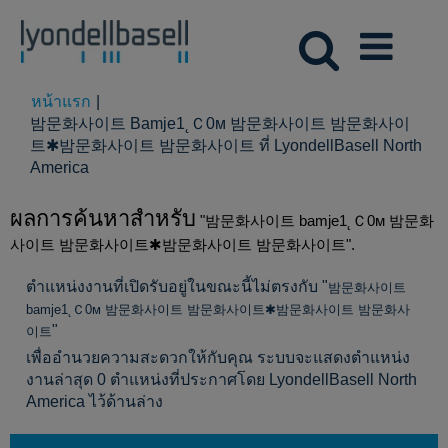
หน้าแรก
|
밤문화사이트 Bamje1˛Ｃ0м 밤문화사이트 밤문화사이
트✱밤문화사이트 밤문화사이트 ที่ LyondellBasell North
(หน้า
America
ปัจจุบัน)
ผลการค้นหาสำหรับ
"밤문화사이트 bamje1˛Ｃ0м 밤문화
사이트 밤문화사이트✱밤문화사이트 밤문화사이트".
ตำแหน่งงานที่เปิดรับอยู่ในขณะนี้ไม่ตรงกับ "
밤문화사이트
bamje1˛Ｃ0м 밤문화사이트 밤문화사이트✱밤문화사이트 밤문화사
"
이트
เพื่ออำนวยความสะดวกให้กับคุณ ระบบจะแสดงตำแหน่ง
งานล่าสุด 0 ตำแหน่งที่ประกาศโดย LyondellBasell North
America ไว้ด้านล่าง