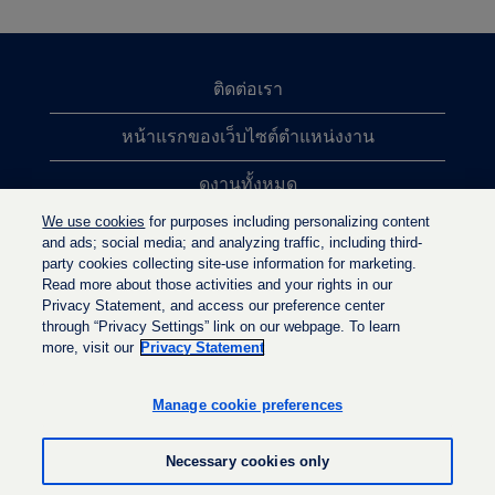
ติดต่อเรา
หน้าแรกของเว็บไซต์ตำแหน่งงาน
ดูงานทั้งหมด
We use cookies
for purposes including personalizing content
การค้นหาตำแหน่งงานยอดนิยม
and ads; social media; and analyzing traffic, including third-
party cookies collecting site-use information for marketing.
นโยบายความเป็นส่วนตัว
Read more about those activities and your rights in our
Privacy Statement, and access our preference center
through “Privacy Settings” link on our webpage. To learn
more, visit our
Privacy Statement
เ
เ
เ
ปิ
ปิ
ปิ
ด
ด
Manage cookie preferences
ด
ใ
ใ
ใ
น
น
น
แ
แ
Necessary cookies only
แ
ท็
ท็
ท็
บ
บ