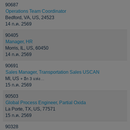
90687
Operations Team Coordinator
Bedford, VA, US, 24523
14 ก.ค. 2569
90405
Manager, HR
Morris, IL, US, 60450
14 ก.ค. 2569
90691
Sales Manager, Transportation Sales USCAN
MI, US
+ อีก 3 แห่ง…
15 ก.ค. 2569
90503
Global Process Engineer, Partial Oxida
La Porte, TX, US, 77571
15 ก.ค. 2569
90328