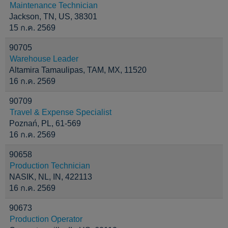
Maintenance Technician
Jackson, TN, US, 38301
15 ก.ค. 2569
90705
Warehouse Leader
Altamira Tamaulipas, TAM, MX, 11520
16 ก.ค. 2569
90709
Travel & Expense Specialist
Poznań, PL, 61-569
16 ก.ค. 2569
90658
Production Technician
NASIK, NL, IN, 422113
16 ก.ค. 2569
90673
Production Operator