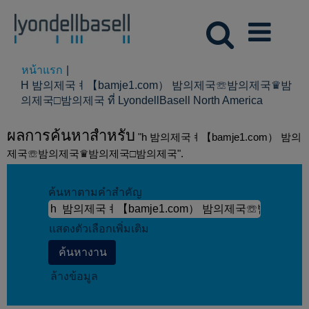
หน้าแรก
|
H 밤의제국ㅕ【bamje1.com） 밤의제국☏밤의제국♛밤
(หน้า
의제국□밤의제국 ที่ LyondellBasell North America
ปัจจุบัน)
ผลการค้นหาสำหรับ
"h 밤의제국ㅕ【bamje1.com） 밤의
제국☏밤의제국♛밤의제국□밤의제국".
ค้นหาตามคำสำคัญ
แสดงตัวเลือกเพิ่มเติม
ล้างข้อมูล