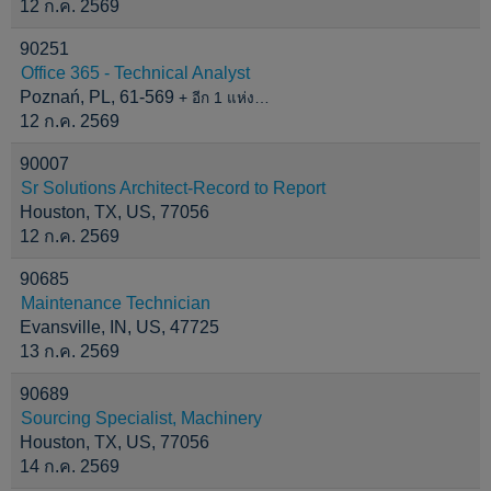
12 ก.ค. 2569
90251
Office 365 - Technical Analyst
Poznań, PL, 61-569
+ อีก 1 แห่ง…
12 ก.ค. 2569
90007
Sr Solutions Architect-Record to Report
Houston, TX, US, 77056
12 ก.ค. 2569
90685
Maintenance Technician
Evansville, IN, US, 47725
13 ก.ค. 2569
90689
Sourcing Specialist, Machinery
Houston, TX, US, 77056
14 ก.ค. 2569