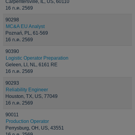
Carpentersville, IL, US, 60110
16 ก.ค. 2569
90298
MC&A EU Analyst
Poznań, PL, 61-569
16 ก.ค. 2569
90390
Logistic Operator Preparation
Geleen, LI, NL, 6161 RE
16 ก.ค. 2569
90293
Reliability Engineer
Houston, TX, US, 77049
16 ก.ค. 2569
90011
Production Operator
Perrysburg, OH, US, 43551
16 ก.ค. 2569