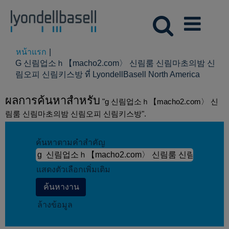
หน้าแรก
|
G 신림업소ｈ【macho2.com〉 신림룸 신림마초의밤 신
(หน้า
림오피 신림키스방 ที่ LyondellBasell North America
ปัจจุบัน)
ผลการค้นหาสำหรับ
"g 신림업소ｈ【macho2.com〉 신
림룸 신림마초의밤 신림오피 신림키스방".
ค้นหาตามคำสำคัญ
แสดงตัวเลือกเพิ่มเติม
ล้างข้อมูล