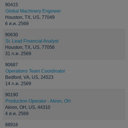
90415
Global Machinery Engineer
Houston, TX, US, 77049
6 ส.ค. 2569
90630
Sr. Lead Financial Analyst
Houston, TX, US, 77056
31 ก.ค. 2569
90687
Operations Team Coordinator
Bedford, VA, US, 24523
14 ก.ค. 2569
90190
Production Operator - Akron, OH
Akron, OH, US, 44310
4 ส.ค. 2569
88916