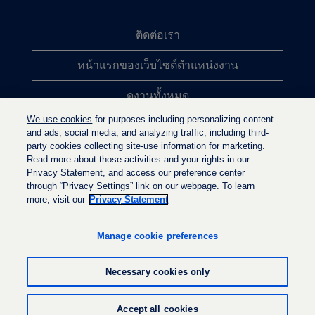
ติดต่อเรา
หน้าแรกของเว็บไซต์ตำแหน่งงาน
ดูงานทั้งหมด
We use cookies
for purposes including personalizing content
การค้นหาตำแหน่งงานยอดนิยม
and ads; social media; and analyzing traffic, including third-
party cookies collecting site-use information for marketing.
นโยบายความเป็นส่วนตัว
Read more about those activities and your rights in our
Privacy Statement, and access our preference center
through “Privacy Settings” link on our webpage. To learn
more, visit our
Privacy Statement
เ
เ
เ
ปิ
ปิ
ปิ
ด
ด
Manage cookie preferences
ด
ใ
ใ
ใ
น
น
น
แ
แ
Necessary cookies only
แ
ท็
ท็
ท็
บ
บ
บ
ใ
ใ
© LyondellBasell Industries Holdings B.V. 2022
ใ
Accept all cookies
ห
ห