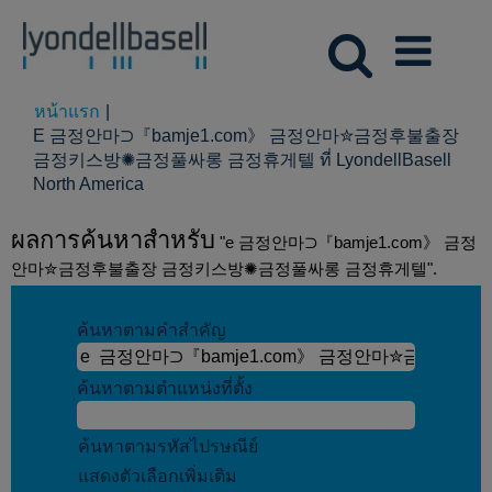
หน้าแรก
|
E 금정안마⊃『bamje1.com》 금정안마✮금정후불출장
금정키스방✺금정풀싸롱 금정휴게텔 ที่ LyondellBasell
(หน้า
North America
ปัจจุบัน)
ผลการค้นหาสำหรับ
"e 금정안마⊃『bamje1.com》 금정
안마✮금정후불출장 금정키스방✺금정풀싸롱 금정휴게텔".
ค้นหาตามคำสำคัญ
ค้นหาตามตำแหน่งที่ตั้ง
ค้นหาตามรหัสไปรษณีย์
แสดงตัวเลือกเพิ่มเติม