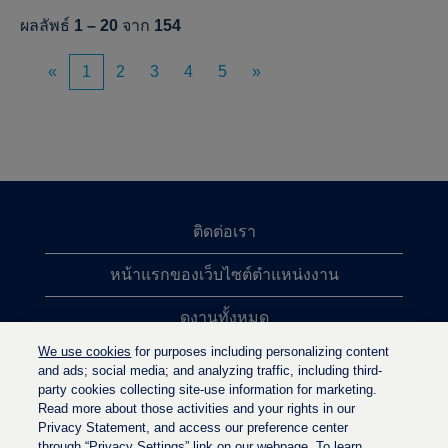
ผลลัพธ์
1 – 20
จาก
154
«
1
2
3
4
5
»
ติดต่อเรา
หน้าแรกของเว็บไซต์ตำแหน่งงาน
ดูงานทั้งหมด
We use cookies
for purposes including personalizing content
การค้นหาตำแหน่งงานยอดนิยม
and ads; social media; and analyzing traffic, including third-
party cookies collecting site-use information for marketing.
นโยบายความเป็นส่วนตัว
Read more about those activities and your rights in our
Privacy Statement, and access our preference center
through “Privacy Settings” link on our webpage. To learn