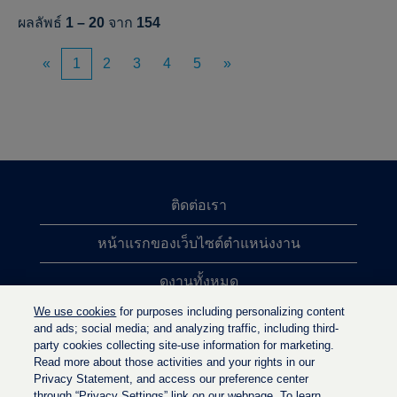
ผลลัพธ์
1 – 20
จาก
154
«
1
2
3
4
5
»
ติดต่อเรา
หน้าแรกของเว็บไซต์ตำแหน่งงาน
ดูงานทั้งหมด
We use cookies
for purposes including personalizing content
การค้นหาตำแหน่งงานยอดนิยม
and ads; social media; and analyzing traffic, including third-
party cookies collecting site-use information for marketing.
นโยบายความเป็นส่วนตัว
Read more about those activities and your rights in our
Privacy Statement, and access our preference center
through “Privacy Settings” link on our webpage. To learn