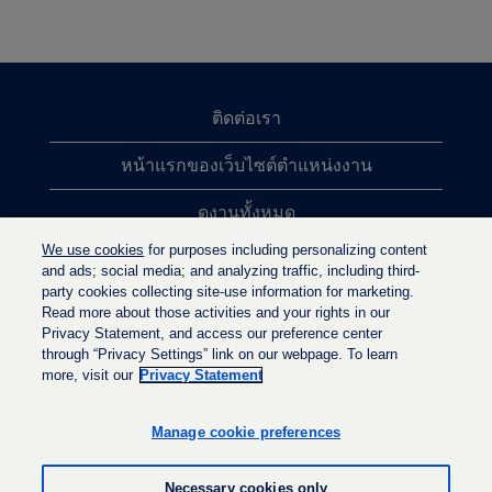
ติดต่อเรา
หน้าแรกของเว็บไซต์ตำแหน่งงาน
ดูงานทั้งหมด
We use cookies
for purposes including personalizing content
การค้นหาตำแหน่งงานยอดนิยม
and ads; social media; and analyzing traffic, including third-
party cookies collecting site-use information for marketing.
นโยบายความเป็นส่วนตัว
Read more about those activities and your rights in our
Privacy Statement, and access our preference center
through “Privacy Settings” link on our webpage. To learn
more, visit our
Privacy Statement
เ
เ
เ
ปิ
ปิ
ปิ
ด
ด
Manage cookie preferences
ด
ใ
ใ
ใ
น
น
น
แ
แ
Necessary cookies only