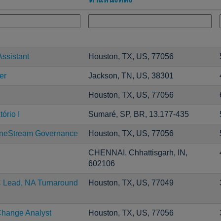
Assistant
Houston, TX, US, 77056
er
Jackson, TN, US, 38301
Houston, TX, US, 77056
ório I
Sumaré, SP, BR, 13.177-435
neStream Governance
Houston, TX, US, 77056
CHENNAI, Chhattisgarh, IN,
602106
C Lead, NA Turnaround
Houston, TX, US, 77049
Change Analyst
Houston, TX, US, 77056