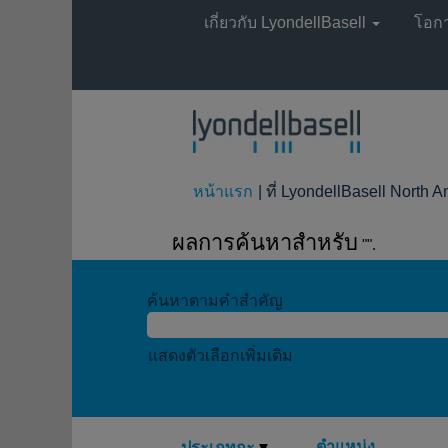
เกี่ยวกับ LyondellBasell
โอก
หน้าแรก
|
ที่ LyondellBasell North 
ผลการค้นหาสำหรับ
"".
ค้นหาตามคำสำคัญ
แสดงตัวเลือกเพิ่มเติม
ตำแหน่ง
ประเภทกะ