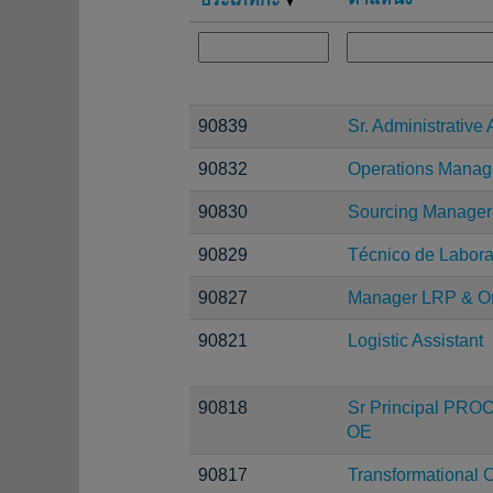
90839
Sr. Administrative 
90832
Operations Manag
90830
Sourcing Manager
90829
Técnico de Laborat
90827
Manager LRP & O
90821
Logistic Assistant
90818
Sr Principal PRO
OE
90817
Transformational 