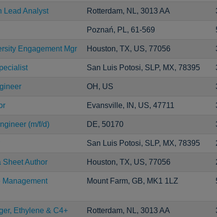
n Lead Analyst
Rotterdam, NL, 3013 AA
Poznań, PL, 61-569
ersity Engagement Mgr
Houston, TX, US, 77056
ecialist
San Luis Potosi, SLP, MX, 78395
gineer
OH, US
or
Evansville, IN, US, 47711
gineer (m/f/d)
DE, 50170
San Luis Potosi, SLP, MX, 78395
a Sheet Author
Houston, TX, US, 77056
ce Management
Mount Farm, GB, MK1 1LZ
er, Ethylene & C4+
Rotterdam, NL, 3013 AA