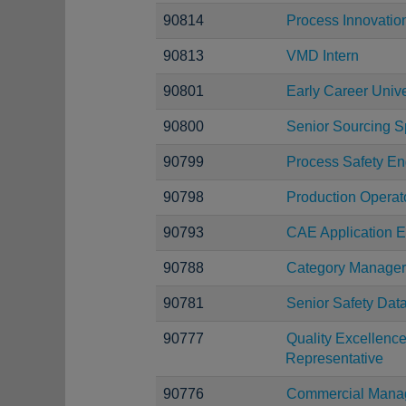
90814
Process Innovatio
90813
VMD Intern
90801
Early Career Univ
90800
Senior Sourcing Sp
90799
Process Safety En
90798
Production Operat
90793
CAE Application En
90788
Category Manager
90781
Senior Safety Dat
90777
Quality Excellen
Representative
90776
Commercial Manag