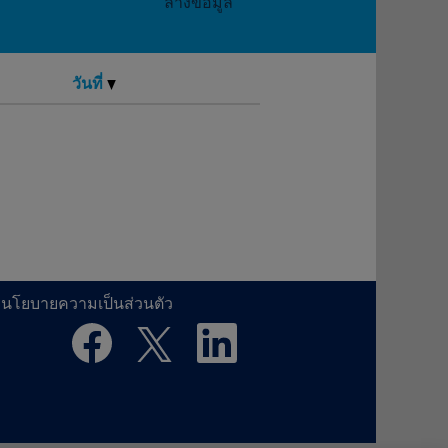
ล้างข้อมูล
วันที่
นโยบายความเป็นส่วนตัว
เ
เ
เ
ปิ
ปิ
ปิ
ด
ด
ด
ใ
ใ
ใ
น
น
น
แ
แ
แ
ท็
ท็
ท็
บ
บ
บ