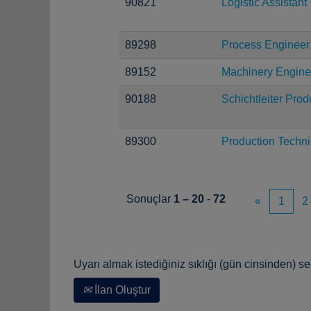
90821
Logistic Assistant
89298
Process Engineer
89152
Machinery Engine
90188
Schichtleiter Prod
89300
Production Techni
Sonuçlar
1 – 20
-
72
«
1
2
Uyarı almak istediğiniz sıklığı (gün cinsinden) se
İlan Oluştur