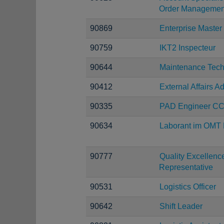
Order Managemen
90869
Enterprise Maste
90759
IKT2 Inspecteur
90644
Maintenance Tech
90412
External Affairs A
90335
PAD Engineer C
90634
Laborant im OMT 
90777
Quality Excellen
Representative
90531
Logistics Officer
90642
Shift Leader