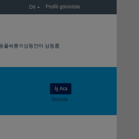
Profi̇li̇ görüntüle
Dil
(mevcut
♚상동핸플✭상동풀싸롱☏상동안마 상동룸
sayfa)
Temizle