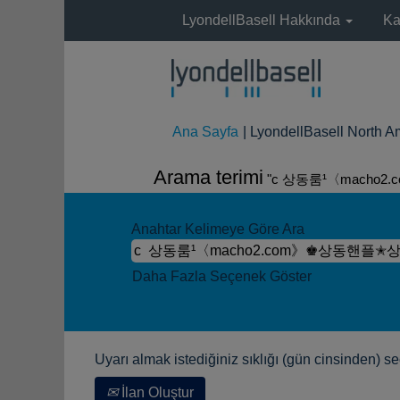
LyondellBasell Hakkında
Ka
Ana Sayfa
|
LyondellBasell N
Arama terimi
"c 상동룸¹〈macho
Anahtar Kelimeye Göre Ara
Daha Fazla Seçenek Göster
Uyarı almak istediğiniz sıklığı (gün cinsinden) se
İlan Oluştur