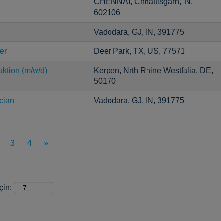
CHENNAI, Chhattisgarh, IN,
602106
Vadodara, GJ, IN, 391775
er
Deer Park, TX, US, 77571
uktion (m/w/d)
Kerpen, Nrth Rhine Westfalia, DE,
50170
cian
Vadodara, GJ, IN, 391775
3
4
»
çin: