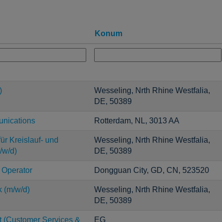
Konum
)
Wesseling, Nrth Rhine Westfalia,
DE, 50389
unications
Rotterdam, NL, 3013 AA
ür Kreislauf- und
Wesseling, Nrth Rhine Westfalia,
/w/d)
DE, 50389
 Operator
Dongguan City, GD, CN, 523520
k (m/w/d)
Wesseling, Nrth Rhine Westfalia,
DE, 50389
t (Customer Services &
EG