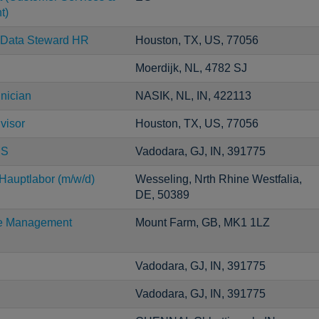
t)
r Data Steward HR
Houston, TX, US, 77056
Moerdijk, NL, 4782 SJ
nician
NASIK, NL, IN, 422113
dvisor
Houston, TX, US, 77056
CS
Vadodara, GJ, IN, 391775
Hauptlabor (m/w/d)
Wesseling, Nrth Rhine Westfalia,
DE, 50389
ce Management
Mount Farm, GB, MK1 1LZ
Vadodara, GJ, IN, 391775
Vadodara, GJ, IN, 391775