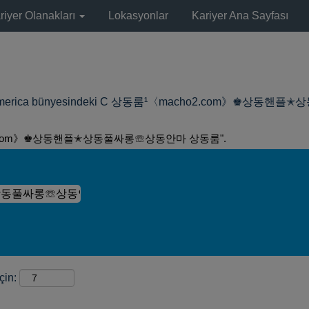
riyer Olanakları
Lokasyonlar
Kariyer Ana Sayfası
orth America bünyesindeki C 상동룸¹〈macho2.com》
2.com》♚상동핸플✭상동풀싸롱☏상동안마 상동룸".
çin: