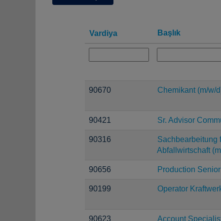
Başlık
Vardiya
90670
Chemikant (m/w/d
90421
Sr. Advisor Comm
90316
Sachbearbeitung f
Abfallwirtschaft (m
90656
Production Senior
90199
Operator Kraftwer
90623
Account Specialis