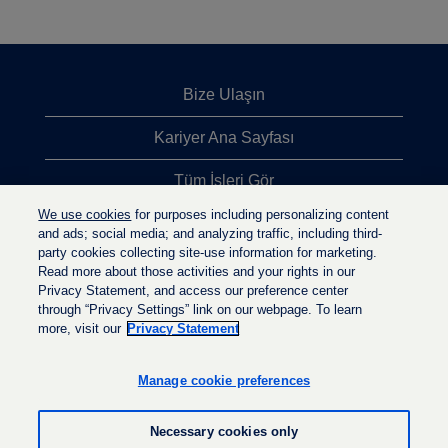
Bize Ulaşın
Kariyer Ana Sayfası
Tüm İşleri Gör
We use cookies
for purposes including personalizing content
En Çok Aranan İşler
and ads; social media; and analyzing traffic, including third-
party cookies collecting site-use information for marketing.
Gizlilik İlkesi
Read more about those activities and your rights in our
Privacy Statement, and access our preference center
through “Privacy Settings” link on our webpage. To learn
more, visit our
Privacy Statement
Y
Y
Y
e
e
e
n
n
Manage cookie preferences
n
i
i
i
s
s
s
e
e
Necessary cookies only
e
k
k