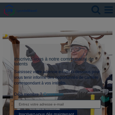
Langue
Visualiser le profil
Inscrivez-vous à notre communauté de
talents
Saisissez votre adresse e-mail ci-dessous pour
vous tenir informé des opportunités de carrière
correspondant à vos intérêts.
Déjà membre ?
Connexion