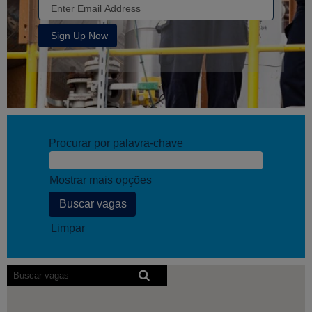
Procurar por palavra-chave
Mostrar mais opções
Limpar
Os
leitores
de