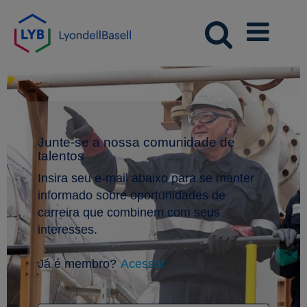
Junte-se a nossa comunidade de
talentos
Insira seu e-mail abaixo para se manter
informado sobre oportunidades de
carreira que combinem com seus
interesses.
Já é membro?
Acessar