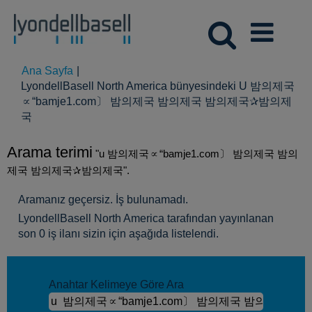
Ana Sayfa
|
LyondellBasell North America bünyesindeki U 밤의제국
∝“bamje1.com〕 밤의제국 밤의제국 밤의제국✰밤의제
(mevcut
국
sayfa)
Arama terimi
"u 밤의제국∝“bamje1.com〕 밤의제국 밤의
제국 밤의제국✰밤의제국".
Aramanız geçersiz. İş bulunamadı.
LyondellBasell North America tarafından yayınlanan
son 0 iş ilanı sizin için aşağıda listelendi.
Anahtar Kelimeye Göre Ara