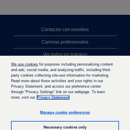
Contactar con nosotros
Carreras profesionales
Ver todos los trabajos
We use cookies
for purposes including personalizing content
Búsqueda de altos cargos
and ads; social media; and analyzing traffic, including third-
party cookies collecting site-use information for marketing.
Política de privacidad
Read more about those activities and your rights in our
Privacy Statement, and access our preference center
through “Privacy Settings” link on our webpage. To learn
more, visit our
Privacy Statement
S
S
S
e
e
e
a
a
Manage cookie preferences
a
b
b
b
r
r
r
e
e
Necessary cookies only
e