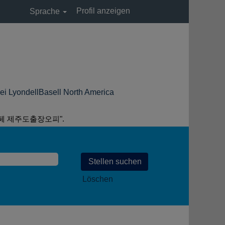
Profil anzeigen
Sprache
(aktuelle
lBasell North America
Seite)
페 제주도출장오피".
Löschen