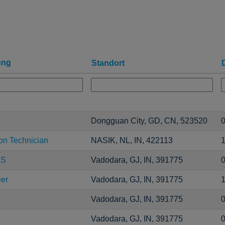
ung
Standort
Dongguan City, GD, CN, 523520
0
ion Technician
NASIK, NL, IN, 422113
1
CS
Vadodara, GJ, IN, 391775
0
er
Vadodara, GJ, IN, 391775
1
Vadodara, GJ, IN, 391775
0
Vadodara, GJ, IN, 391775
0