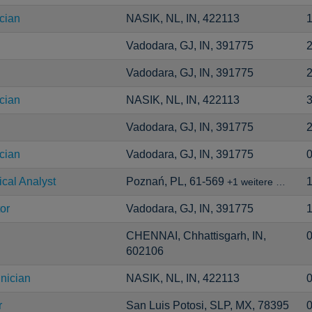
cian
NASIK, NL, IN, 422113
1
Vadodara, GJ, IN, 391775
2
Vadodara, GJ, IN, 391775
2
cian
NASIK, NL, IN, 422113
3
Vadodara, GJ, IN, 391775
2
cian
Vadodara, GJ, IN, 391775
0
ical Analyst
Poznań, PL, 61-569
1
+1 weitere …
or
Vadodara, GJ, IN, 391775
1
CHENNAI, Chhattisgarh, IN,
0
602106
nician
NASIK, NL, IN, 422113
0
r
San Luis Potosi, SLP, MX, 78395
0