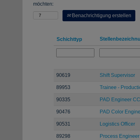
möchten:
Benachrichtigung erstellen
Stellenbezeichn
Schichttyp
90619
Shift Supervisor
89953
Trainee - Product
90335
PAD Engineer C
90476
PAD Color Engine
90531
Logistics Officer
89298
Process Engineer