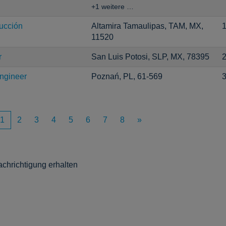
+1 weitere …
ucción
Altamira Tamaulipas, TAM, MX,
1
11520
r
San Luis Potosi, SLP, MX, 78395
2
Engineer
Poznań, PL, 61-569
3
1
2
3
4
5
6
7
8
»
achrichtigung erhalten