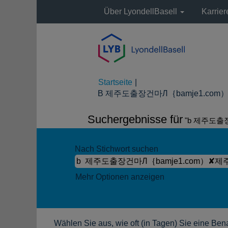
Über LyondellBasell
Karrie
Startseite
|
B 제주도출장건마Л｛bamje1.com）✘
Suchergebnisse für
"b 제주도출
Nach Stichwort suchen
Mehr Optionen anzeigen
Wählen Sie aus, wie oft (in Tagen) Sie eine Ben