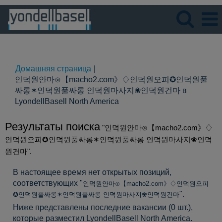
Язык
Просмотрите профиль
Домашняя страница
|
인덕원안마⊙【macho2.com》♢인덕원오피✪인덕원풀
싸롱✶인덕원풀싸롱 인덕원마사지❀인덕원건마 в
(текущая
LyondellBasell North America
страница)
Результаты поиска
"인덕원안마⊙【macho2.com》♢
인덕원오피✪인덕원풀싸롱✶인덕원풀싸롱 인덕원마사지❀인덕
원건마".
В настоящее время нет открытых позиций,
соответствующих "
인덕원안마⊙【macho2.com》♢인덕원오피
".
✪인덕원풀싸롱✶인덕원풀싸롱 인덕원마사지❀인덕원건마
Ниже представлены последние вакансии (0 шт.),
которые разместил LyondellBasell North America.