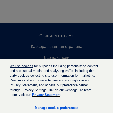
Свяжитесь с нами
Карьера. Главная страница
Все вакансии
We use cookies
for purposes including personalizing content
Лидеры поиска
and ads; social media; and analyzing traffic, including third-
party cookies collecting site-use information for marketing.
Политика конфиденциальности
Read more about those activities and your rights in our
Privacy Statement, and access our preference center
through “Privacy Settings” link on our webpage. To learn
more, visit our
Privacy Statement
О
О
О
т
т
т
к
к
Manage cookie preferences
к
р
р