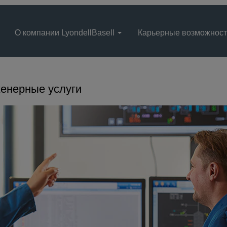
О компании LyondellBasell
Карьерные возможнос
енерные услуги