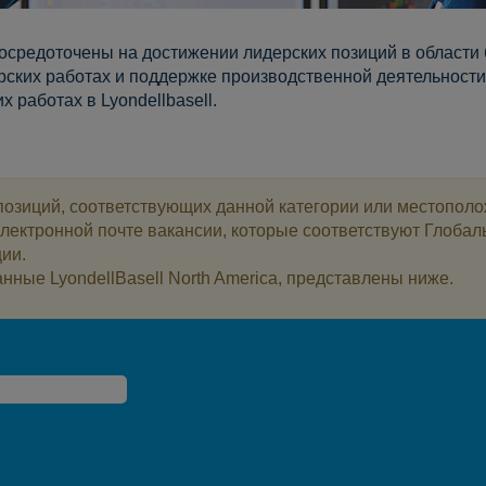
средоточены на достижении лидерских позиций в области б
орских работах и поддержке производственной деятельности
 работах в Lyondellbasell.
позиций, соответствующих данной категории или местопол
электронной почте вакансии, которые соответствуют Глоба
ции.
нные LyondellBasell North America, представлены ниже.