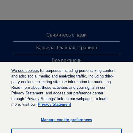
Свяжитесь с нами
Карьера. Главная страница
Все вакансии
We use cookies
for purposes including personalizing content
Лидеры поиска
and ads; social media; and analyzing traffic, including third-
party cookies collecting site-use information for marketing.
Политика конфиденциальности
Read more about those activities and your rights in our
Privacy Statement, and access our preference center
through “Privacy Settings” link on our webpage. To learn
more, visit our
Privacy Statement
О
О
О
т
т
т
к
к
Manage cookie preferences
к
р
р
р
ы
ы
ы