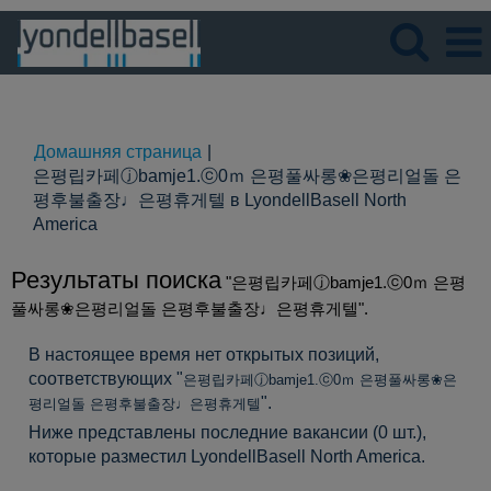
Язык
Просмотрите профиль
Домашняя страница
|
은평립카페ⓙbamje1.ⓒ0ｍ 은평풀싸롱❀은평리얼돌 은
평후불출장♩은평휴게텔 в LyondellBasell North
(текущая
America
страница)
Результаты поиска
"은평립카페ⓙbamje1.ⓒ0ｍ 은평
풀싸롱❀은평리얼돌 은평후불출장♩은평휴게텔".
В настоящее время нет открытых позиций,
соответствующих "
은평립카페ⓙbamje1.ⓒ0ｍ 은평풀싸롱❀은
".
평리얼돌 은평후불출장♩은평휴게텔
Ниже представлены последние вакансии (0 шт.),
которые разместил LyondellBasell North America.