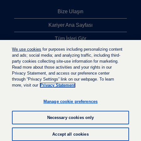
Bize Ulaşın
Kariyer Ana Sayfası
Tüm İşleri Gör
We use cookies
for purposes including personalizing content
En Çok Aranan İşler
and ads; social media; and analyzing traffic, including third-
party cookies collecting site-use information for marketing.
Gizlilik İlkesi
Read more about those activities and your rights in our
Privacy Statement, and access our preference center
through “Privacy Settings” link on our webpage. To learn
more, visit our
Privacy Statement
Y
Y
Y
e
e
e
n
n
Manage cookie preferences
n
i
i
i
s
s
s
e
e
Necessary cookies only
e
k
k
k
m
m
m
e
e
© LyondellBasell Industries Holdings B.V. 2022
e
Accept all cookies
d
d
d