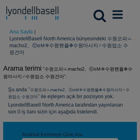
Ana Sayfa
|
LyondellBasell North America bünyesindeki 수원오피ㅥ
macho2、ⓒоＭ❈수원핸플❉수원마사지♂수원업소 수
(mevcut
원건마
sayfa)
Arama terimi
"수원오피ㅥmacho2、ⓒоＭ❈수원핸플❉수
원마사지♂수원업소 수원건마".
Şu anda "
수원오피ㅥmacho2、ⓒоＭ❈수원핸플❉수원마사지♂수
" ile eşleşen açık bir pozisyon yok.
원업소 수원건마
LyondellBasell North America tarafından yayınlanan
son 0 iş ilanı sizin için aşağıda listelendi.
Anahtar Kelimeye Göre Ara