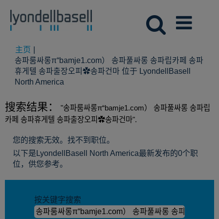
主页
|
송파룸싸롱π“bamje1.com） 송파풀싸롱 송파립카페 송파
휴게텔 송파출장오피✿송파건마 位于 LyondellBasell
（当
North America
前
页
搜索结果：
"송파룸싸롱π“bamje1.com） 송파풀싸롱 송파립
面）
카페 송파휴게텔 송파출장오피✿송파건마".
您的搜索无效。找不到职位。
以下是LyondellBasell North America最新发布的0个职
位，供您参考。
按关键字搜索