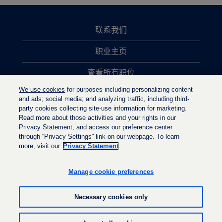
联系我们
职业主页
查看所有职位
We use cookies
for purposes including personalizing content
热门职位搜索
and ads; social media; and analyzing traffic, including third-
party cookies collecting site-use information for marketing.
隐私政策
Read more about those activities and your rights in our
Privacy Statement, and access our preference center
through “Privacy Settings” link on our webpage. To learn
more, visit our
Privacy Statement
在
在
在
新
新
新
选
选
Manage cookie preferences
选
项
项
项
卡
卡
卡
中
中
Necessary cookies only
中
打
打
打
开
开
开
。
。
© LyondellBasell Industries Holdings B.V. 2022