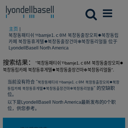
主页
|
북창동패티쉬ㄲbamje1.ｃθＭ 북창동출장오피✹북창동립
카페 북창동휴게텔✹북창동출장건마✻북창동리얼돌 位于
（当
LyondellBasell North America
前
页
搜索结果：
"북창동패티쉬ㄲbamje1.ｃθＭ 북창동출장오피✹
面）
북창동립카페 북창동휴게텔✹북창동출장건마✻북창동리얼돌".
当前没有符合 "
북창동패티쉬ㄲbamje1.ｃθＭ 북창동출장오피✹북창
" 的空缺职
동립카페 북창동휴게텔✹북창동출장건마✻북창동리얼돌
位。
以下是LyondellBasell North America最新发布的0个职
位，供您参考。