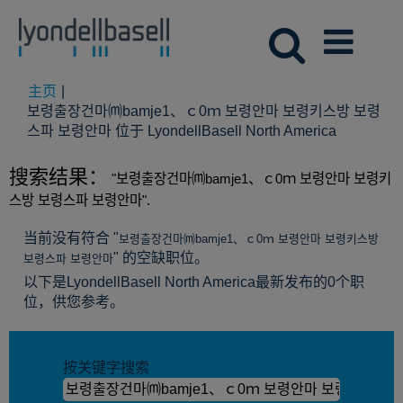
主页
|
보령출장건마⒨bamje1、ｃ0ｍ 보령안마 보령키스방 보령
（当
스파 보령안마 位于 LyondellBasell North America
前
页
搜索结果：
"보령출장건마⒨bamje1、ｃ0ｍ 보령안마 보령키
面）
스방 보령스파 보령안마".
当前没有符合 "
보령출장건마⒨bamje1、ｃ0ｍ 보령안마 보령키스방
" 的空缺职位。
보령스파 보령안마
以下是LyondellBasell North America最新发布的0个职
位，供您参考。
按关键字搜索