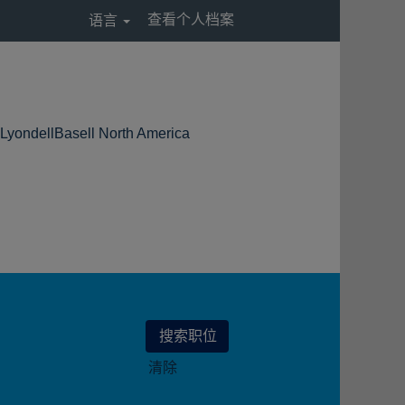
查看个人档案
语言
（当
asell North America
前
页
面）
。
清除