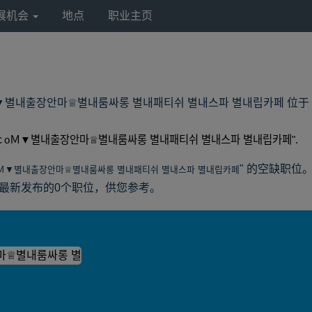
展机会
地点
职业主页
내출장안마♕별내룸싸롱 별내패티쉬 별내스파 별내립카페 位于 LyondellB
，ｃoＭ▼별내출장안마♕별내룸싸롱 별내패티쉬 별내스파 별내립카페".
" 的空缺职位
oＭ▼별내출장안마♕별내룸싸롱 별내패티쉬 별내스파 별내립카페
America最新发布的0个职位，供您参考。