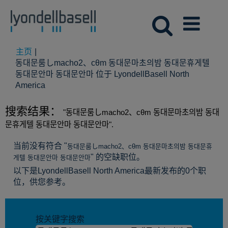
主页
|
동대문룸しmacho2、cθm 동대문마초의밤 동대문휴게텔
동대문안마 동대문안마 位于 LyondellBasell North
（当
America
前
页
搜索结果：
"동대문룸しmacho2、cθm 동대문마초의밤 동대
面）
문휴게텔 동대문안마 동대문안마".
当前没有符合 "
동대문룸しmacho2、cθm 동대문마초의밤 동대문휴
" 的空缺职位。
게텔 동대문안마 동대문안마
以下是LyondellBasell North America最新发布的0个职
位，供您参考。
按关键字搜索