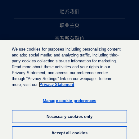
联系我们
职业主页
查看所有职位
We use cookies
for purposes including personalizing content
热门职位搜索
and ads; social media; and analyzing traffic, including third-
party cookies collecting site-use information for marketing.
隐私政策
Read more about those activities and your rights in our
Privacy Statement, and access our preference center
through “Privacy Settings” link on our webpage. To learn
more, visit our
Privacy Statement
在
在
在
新
新
新
选
选
Manage cookie preferences
选
项
项
项
卡
卡
卡
中
中
Necessary cookies only
中
打
打
打
开
开
开
。
。
© LyondellBasell Industries Holdings B.V. 2022
。
Accept all cookies