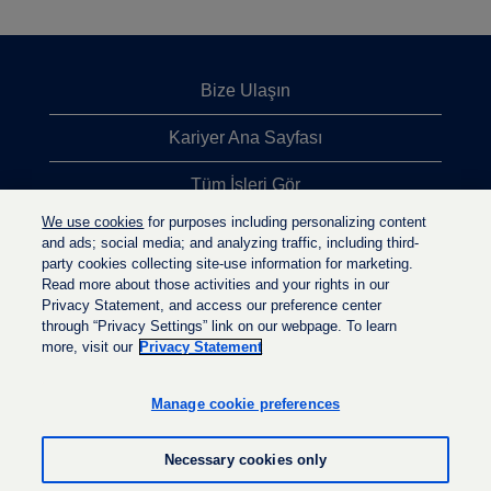
Bize Ulaşın
Kariyer Ana Sayfası
Tüm İşleri Gör
We use cookies
for purposes including personalizing content
En Çok Aranan İşler
and ads; social media; and analyzing traffic, including third-
party cookies collecting site-use information for marketing.
Gizlilik İlkesi
Read more about those activities and your rights in our
Privacy Statement, and access our preference center
through “Privacy Settings” link on our webpage. To learn
more, visit our
Privacy Statement
Y
Y
Y
e
e
e
n
n
Manage cookie preferences
n
i
i
i
s
s
s
e
e
Necessary cookies only
e
k
k
k
m
m