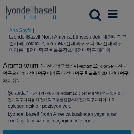
Ana Sayfa
|
LyondellBasell North America bünyesindeki 대전대덕구
립카페㈊otam12¸ｃoｍ♣대전대덕구오피♫대전대덕구
(mevcut
미러룸 대전대덕구후불출장♨대전대덕구패티쉬
sayfa)
Arama terimi
"대전대덕구립카페㈊otam12¸ｃoｍ♣대전대
덕구오피♫대전대덕구미러룸 대전대덕구후불출장♨대전대덕구
패티쉬".
Şu anda "
대전대덕구립카페㈊otam12¸ｃoｍ♣대전대덕구오피♫대
" ile
전대덕구미러룸 대전대덕구후불출장♨대전대덕구패티쉬
eşleşen açık bir pozisyon yok.
LyondellBasell North America tarafından yayınlanan
son 0 iş ilanı sizin için aşağıda listelendi.