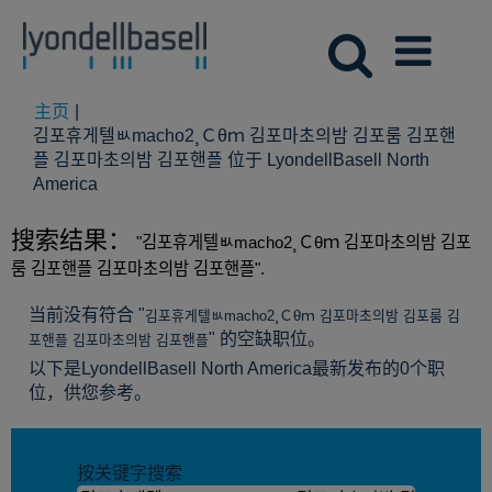
主页
|
김포휴게텔ㅄmacho2¸Ｃθｍ 김포마초의밤 김포룸 김포핸
플 김포마초의밤 김포핸플 位于 LyondellBasell North
（当
America
前
页
搜索结果：
"김포휴게텔ㅄmacho2¸Ｃθｍ 김포마초의밤 김포
面）
룸 김포핸플 김포마초의밤 김포핸플".
当前没有符合 "
김포휴게텔ㅄmacho2¸Ｃθｍ 김포마초의밤 김포룸 김
" 的空缺职位。
포핸플 김포마초의밤 김포핸플
以下是LyondellBasell North America最新发布的0个职
位，供您参考。
按关键字搜索