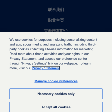
联系我们
职业主页
查看所有职位
We use cookies
for purposes including personalizing content
热门职位搜索
and ads; social media; and analyzing traffic, including third-
party cookies collecting site-use information for marketing.
隐私政策
Read more about those activities and your rights in our
Privacy Statement, and access our preference center
through “Privacy Settings” link on our webpage. To learn
more, visit our
Privacy Statement
在
在
在
新
新
新
选
选
Manage cookie preferences
选
项
项
项
卡
卡
卡
中
中
Necessary cookies only
中
打
打
打
开
开
开
。
。
© LyondellBasell Industries Holdings B.V. 2022
。
Accept all cookies