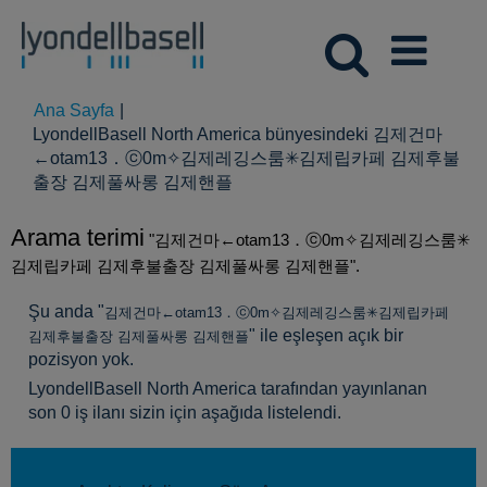
Ana Sayfa
|
LyondellBasell North America bünyesindeki 김제건마
←otam13．ⓒ0m✧김제레깅스룸✳김제립카페 김제후불
(mevcut
출장 김제풀싸롱 김제핸플
sayfa)
Arama terimi
"김제건마←otam13．ⓒ0m✧김제레깅스룸✳
김제립카페 김제후불출장 김제풀싸롱 김제핸플".
Şu anda "
김제건마←otam13．ⓒ0m✧김제레깅스룸✳김제립카페
" ile eşleşen açık bir
김제후불출장 김제풀싸롱 김제핸플
pozisyon yok.
LyondellBasell North America tarafından yayınlanan
son 0 iş ilanı sizin için aşağıda listelendi.