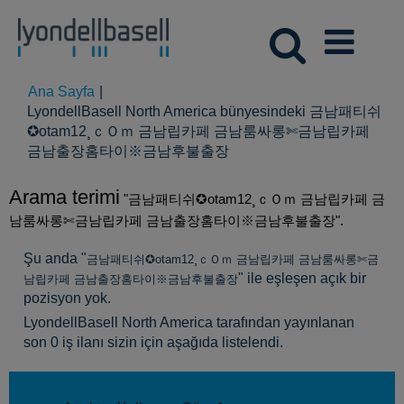
Ana Sayfa
|
LyondellBasell North America bünyesindeki 금남패티쉬
✪otam12¸ｃＯｍ 금남립카페 금남룸싸롱✄금남립카페
(mevcut
금남출장홈타이※금남후불출장
sayfa)
Arama terimi
"금남패티쉬✪otam12¸ｃＯｍ 금남립카페 금
남룸싸롱✄금남립카페 금남출장홈타이※금남후불출장".
Şu anda "
금남패티쉬✪otam12¸ｃＯｍ 금남립카페 금남룸싸롱✄금
" ile eşleşen açık bir
남립카페 금남출장홈타이※금남후불출장
pozisyon yok.
LyondellBasell North America tarafından yayınlanan
son 0 iş ilanı sizin için aşağıda listelendi.