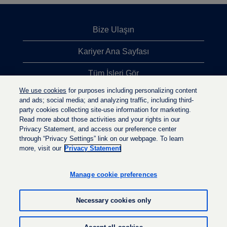
Bize Ulaşın
Kariyer Ana Sayfası
Tüm İşleri Gör
We use cookies
for purposes including personalizing content
En Çok Aranan İşler
and ads; social media; and analyzing traffic, including third-
party cookies collecting site-use information for marketing.
Gizlilik İlkesi
Read more about those activities and your rights in our
Privacy Statement, and access our preference center
through “Privacy Settings” link on our webpage. To learn
more, visit our
Privacy Statement
Y
Y
Y
e
e
e
n
n
Manage cookie preferences
n
i
i
i
s
s
s
e
e
Necessary cookies only
e
k
k
k
m
m
m
e
e
© LyondellBasell Industries Holdings B.V. 2022
e