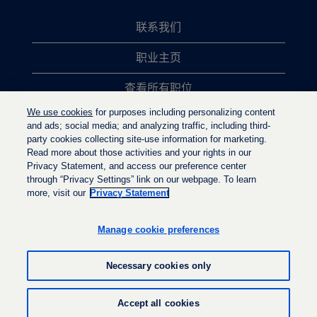
联系我们
职业主页
查看所有职位
We use cookies
for purposes including personalizing content
热门职位搜索
and ads; social media; and analyzing traffic, including third-
party cookies collecting site-use information for marketing.
隐私政策
Read more about those activities and your rights in our
Privacy Statement, and access our preference center
through “Privacy Settings” link on our webpage. To learn
more, visit our
Privacy Statement
在
在
在
新
新
新
选
选
Manage cookie preferences
选
项
项
项
卡
卡
卡
中
中
Necessary cookies only
中
打
打
打
开
开
开
。
。
© LyondellBasell Industries Holdings B.V. 2022
。
Accept all cookies