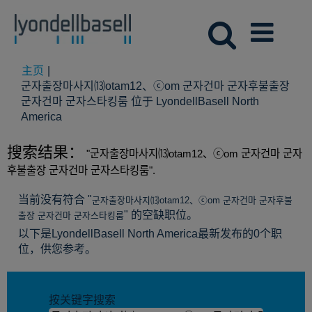
主页
|
군자출장마사지⒀otam12、ⓒom 군자건마 군자후불출장
군자건마 군자스타킹룸 位于 LyondellBasell North
（当
America
前
页
搜索结果：
"군자출장마사지⒀otam12、ⓒom 군자건마 군자
面）
후불출장 군자건마 군자스타킹룸".
当前没有符合 "
군자출장마사지⒀otam12、ⓒom 군자건마 군자후불
" 的空缺职位。
출장 군자건마 군자스타킹룸
以下是LyondellBasell North America最新发布的0个职
位，供您参考。
按关键字搜索