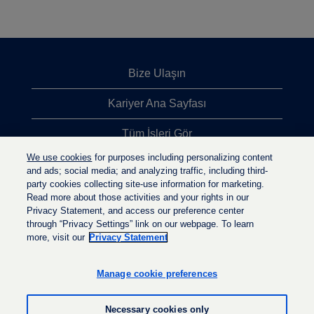
Bize Ulaşın
Kariyer Ana Sayfası
Tüm İşleri Gör
We use cookies
for purposes including personalizing content
En Çok Aranan İşler
and ads; social media; and analyzing traffic, including third-
party cookies collecting site-use information for marketing.
Gizlilik İlkesi
Read more about those activities and your rights in our
Privacy Statement, and access our preference center
through “Privacy Settings” link on our webpage. To learn
more, visit our
Privacy Statement
Y
Y
Y
e
e
e
n
n
Manage cookie preferences
n
i
i
i
s
s
s
e
e
Necessary cookies only
e