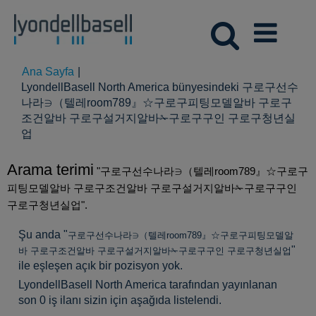
Ana Sayfa
|
LyondellBasell North America bünyesindeki 구로구선수
나라∋（텔레room789』☆구로구피팅모델알바 구로구
조건알바 구로구설거지알바✁구로구구인 구로구청년실
(mevcut
업
sayfa)
Arama terimi
"구로구선수나라∋（텔레room789』☆구로구
피팅모델알바 구로구조건알바 구로구설거지알바✁구로구구인
구로구청년실업".
Şu anda "
구로구선수나라∋（텔레room789』☆구로구피팅모델알
"
바 구로구조건알바 구로구설거지알바✁구로구구인 구로구청년실업
ile eşleşen açık bir pozisyon yok.
LyondellBasell North America tarafından yayınlanan
son 0 iş ilanı sizin için aşağıda listelendi.