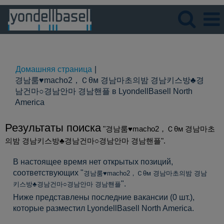
Язык
Просмотрите профиль
Домашняя страница
|
경남룸♥macho2，Ｃθм 경남마초의밤 경남키스방♣경
남건마○경남안마 경남핸플 в LyondellBasell North
(текущая
America
страница)
Результаты поиска
"경남룸♥macho2，Ｃθм 경남마초
의밤 경남키스방♣경남건마○경남안마 경남핸플".
В настоящее время нет открытых позиций,
соответствующих "
경남룸♥macho2，Ｃθм 경남마초의밤 경남
".
키스방♣경남건마○경남안마 경남핸플
Ниже представлены последние вакансии (0 шт.),
которые разместил LyondellBasell North America.