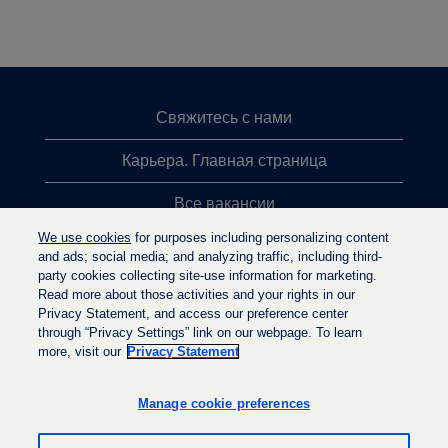
Свяжитесь с нами
Карьера. Главная страница
Все вакансии
We use cookies
for purposes including personalizing content
Лидеры поиска
and ads; social media; and analyzing traffic, including third-
party cookies collecting site-use information for marketing.
Политика конфиденциальности
Read more about those activities and your rights in our
Privacy Statement, and access our preference center
through “Privacy Settings” link on our webpage. To learn
more, visit our
Privacy Statement
О
О
О
т
т
т
к
к
Manage cookie preferences
к
р
р
р
ы
ы
ы