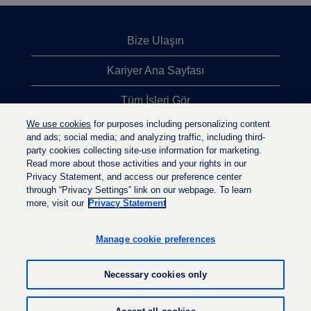
Bize Ulaşın
Kariyer Ana Sayfası
Tüm İşleri Gör
We use cookies
for purposes including personalizing content
En Çok Aranan İşler
and ads; social media; and analyzing traffic, including third-
party cookies collecting site-use information for marketing.
Gizlilik İlkesi
Read more about those activities and your rights in our
Privacy Statement, and access our preference center
through “Privacy Settings” link on our webpage. To learn
more, visit our
Privacy Statement
Y
Y
Y
e
e
e
n
n
Manage cookie preferences
n
i
i
i
s
s
s
e
e
Necessary cookies only
e
k
k
k
m
m
m
e
e
© LyondellBasell Industries Holdings B.V. 2022
e