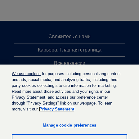
Свяжитесь с нами
Карьера. Главная страница
Все вакансии
We use cookies
for purposes including personalizing content
Лидеры поиска
and ads; social media; and analyzing traffic, including third-
party cookies collecting site-use information for marketing.
Политика конфиденциальности
Read more about those activities and your rights in our
Privacy Statement, and access our preference center
through “Privacy Settings” link on our webpage. To learn
more, visit our
Privacy Statement
О
О
О
т
т
т
к
к
Manage cookie preferences
к
р
р
р
ы
ы
ы