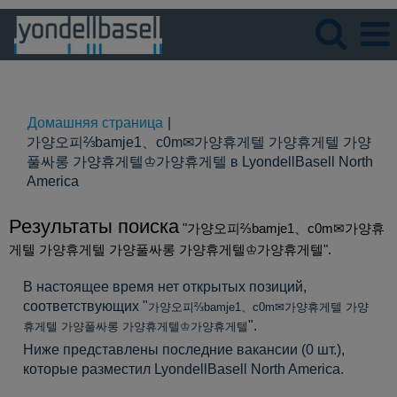
Язык
Просмотрите профиль
Домашняя страница
|
가양오피⅔bamje1、c0m✉가양휴게텔 가양휴게텔 가양
풀싸롱 가양휴게텔♔가양휴게텔 в LyondellBasell North
(текущая
America
страница)
Результаты поиска
"가양오피⅔bamje1、c0m✉가양휴
게텔 가양휴게텔 가양풀싸롱 가양휴게텔♔가양휴게텔".
В настоящее время нет открытых позиций,
соответствующих "
가양오피⅔bamje1、c0m✉가양휴게텔 가양
".
휴게텔 가양풀싸롱 가양휴게텔♔가양휴게텔
Ниже представлены последние вакансии (0 шт.),
которые разместил LyondellBasell North America.