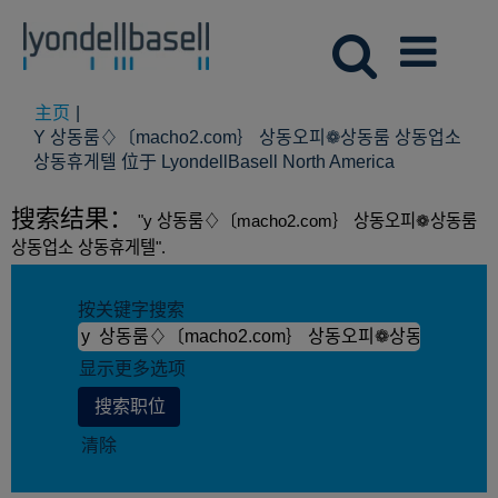
主页
|
Y 상동룸♢〔macho2.com｝ 상동오피❁상동룸 상동업소
（当
상동휴게텔 位于 LyondellBasell North America
前
页
搜索结果：
"y 상동룸♢〔macho2.com｝ 상동오피❁상동룸
面）
상동업소 상동휴게텔".
按关键字搜索
显示更多选项
清除