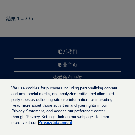
结果
1 – 7
/
7
联系我们
职业主页
查看所有职位
We use cookies
for purposes including personalizing content
热门职位搜索
and ads; social media; and analyzing traffic, including third-
party cookies collecting site-use information for marketing.
隐私政策
Read more about those activities and your rights in our
Privacy Statement, and access our preference center
through “Privacy Settings” link on our webpage. To learn
more, visit our
Privacy Statement
在
在
在
新
新