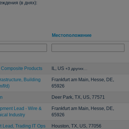
ждения (в днях):
Местоположение
 Composite Products
IL, US
+3 других…
astructure, Building
Frankfurt am Main, Hesse, DE,
/f/d)
65926
an
Deer Park, TX, US, 77571
opment Lead - Wire &
Frankfurt am Main, Hesse, DE,
ical Industry
65926
t Lead, Trading IT Ops
Houston, TX, US, 77056