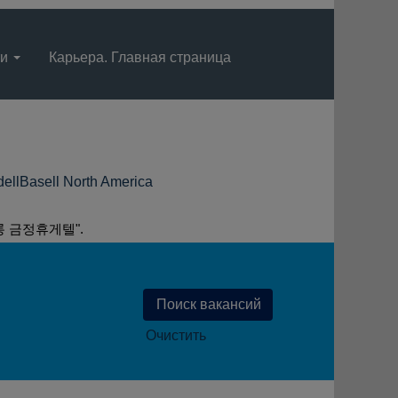
ти
Карьера. Главная страница
Язык
Просмотрите профиль
(текущая
ll North America
страница)
 금정휴게텔".
Очистить