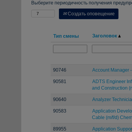
Выберите периодичность получения предупре
Создать оповещение
Заголовок
Тип смены
90746
Account Manager -
90581
ADTS Engineer Infr
and Construction (m
90640
Analyzer Technici
90583
Application Devel
Cable (m/f/d) Chem
89955
Application Suppor