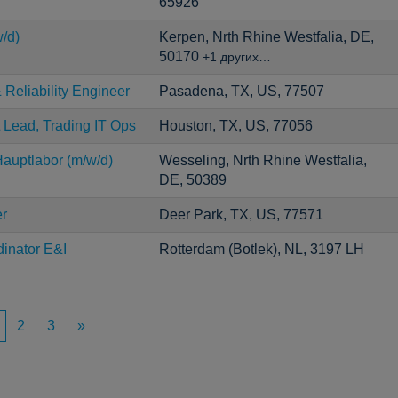
65926
/d)
Kerpen, Nrth Rhine Westfalia, DE,
50170
+1 других…
Reliability Engineer
Pasadena, TX, US, 77507
t Lead, Trading IT Ops
Houston, TX, US, 77056
auptlabor (m/w/d)
Wesseling, Nrth Rhine Westfalia,
DE, 50389
er
Deer Park, TX, US, 77571
inator E&I
Rotterdam (Botlek), NL, 3197 LH
2
3
»