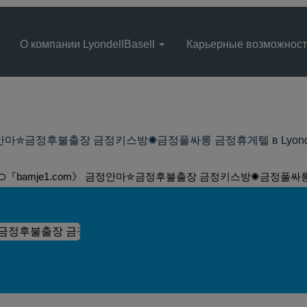
О компании LyondellBasell
Карьерные возможнос
마✮금정후불출장 금정키스방✺금정풀싸롱 금정휴게텔 в LyondellBase
마⊃『bamje1.com》 금정안마✮금정후불출장 금정키스방✺금정풀싸롱