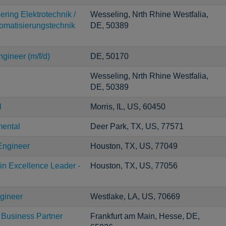
ering Elektrotechnik /
Wesseling, Nrth Rhine Westfalia,
tomatisierungstechnik
DE, 50389
gineer (m/f/d)
DE, 50170
Wesseling, Nrth Rhine Westfalia,
DE, 50389
l
Morris, IL, US, 60450
mental
Deer Park, TX, US, 77571
Engineer
Houston, TX, US, 77049
in Excellence Leader -
Houston, TX, US, 77056
gineer
Westlake, LA, US, 70669
 Business Partner
Frankfurt am Main, Hesse, DE,