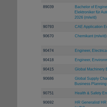
89039
Bachelor of Engine
Elektroniker für Au
2026 (m/w/d)
90793
CAE Application En
90670
Chemikant (m/w/d)
90474
Engineer, Electrica
90418
Engineer, Environ
90415
Global Machinery 
90686
Global Supply Cha
Business Planning
90751
Health & Safety En
90692
HR Generalist/ HR