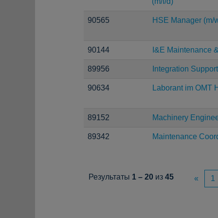
(m/f/d)
90565
HSE Manager (m/w
90144
I&E Maintenance & 
89956
Integration Suppor
90634
Laborant im OMT H
89152
Machinery Engine
89342
Maintenance Coord
Результаты
1 – 20
из
45
«
1