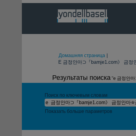
Домашняя страница
|
E 금정안마⊃『bamje1.com》 금정안
Результаты поиска
"e 금정안
Поиск по ключевым словам
Показать больше параметров