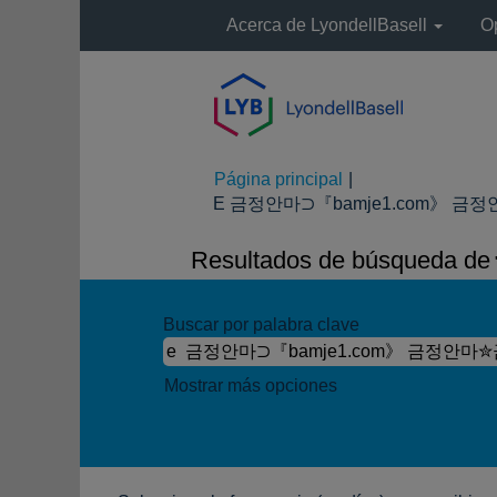
Acerca de LyondellBasell
O
Página principal
|
E 금정안마⊃『bamje1.com》 금정안
Resultados de búsqueda de
Buscar por palabra clave
Mostrar más opciones