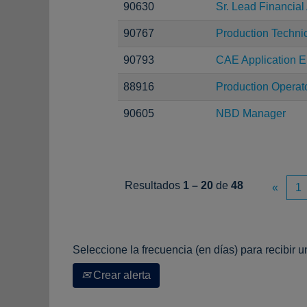
90630
Sr. Lead Financial
90767
Production Techni
90793
CAE Application En
88916
Production Operat
90605
NBD Manager
Resultados
1 – 20
de
48
«
1
Seleccione la frecuencia (en días) para recibir u
Crear alerta