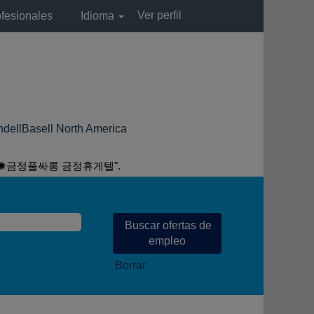
Ver perfil
ofesionales
Idioma
(página
ell North America
actual)
방✺금정풀싸롱 금정휴게텔".
Borrar