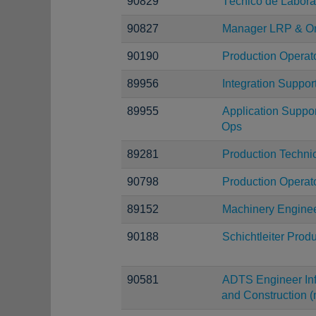
90829
Técnico de Laborat
90827
Manager LRP & O
90190
Production Operato
89956
Integration Suppor
89955
Application Suppor
Ops
89281
Production Techni
90798
Production Operat
89152
Machinery Engine
90188
Schichtleiter Prod
90581
ADTS Engineer Infr
and Construction (m