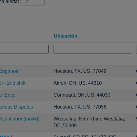
na alerta:
Ubicación
Engineer
Houston, TX, US, 77049
 - 2nd shift
Akron, OH, US, 44310
r Entry
Conneaut, OH, US, 44030
ricas Disputes
Houston, TX, US, 77056
auptlabor (m/w/d)
Wesseling, Nrth Rhine Westfalia,
DE, 50389