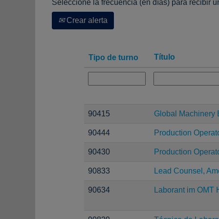
Seleccione la frecuencia (en días) para recibir u
Crear alerta
Título
Tipo de turno
90415
Global Machinery 
90444
Production Operator
90430
Production Operato
90833
Lead Counsel, Ame
90634
Laborant im OMT H