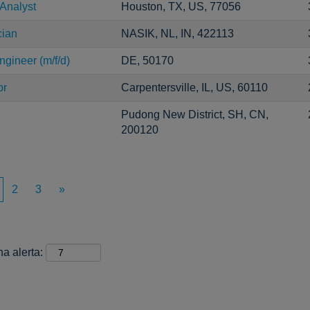
 Analyst
Houston, TX, US, 77056
cian
NASIK, NL, IN, 422113
gineer (m/f/d)
DE, 50170
or
Carpentersville, IL, US, 60110
Pudong New District, SH, CN,
200120
2
3
»
na alerta: