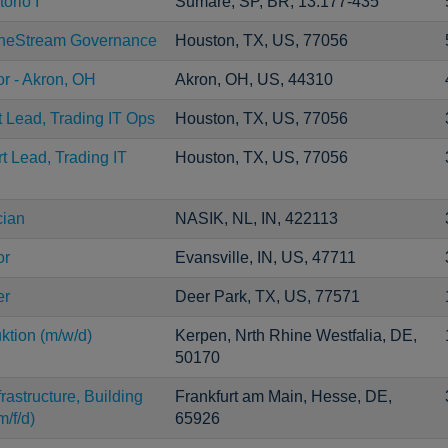
ório I
Sumaré, SP, BR, 13.177-435
neStream Governance
Houston, TX, US, 77056
r - Akron, OH
Akron, OH, US, 44310
t Lead, Trading IT Ops
Houston, TX, US, 77056
t Lead, Trading IT
Houston, TX, US, 77056
cian
NASIK, NL, IN, 422113
or
Evansville, IN, US, 47711
er
Deer Park, TX, US, 77571
uktion (m/w/d)
Kerpen, Nrth Rhine Westfalia, DE,
50170
astructure, Building
Frankfurt am Main, Hesse, DE,
/f/d)
65926